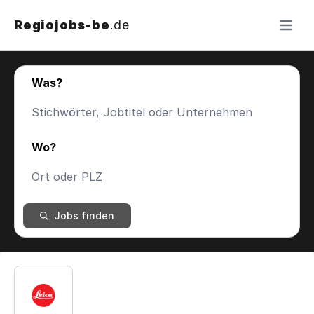
Regiojobs-be
.de
Menü ö
Was?
Wo?
Jobs finden