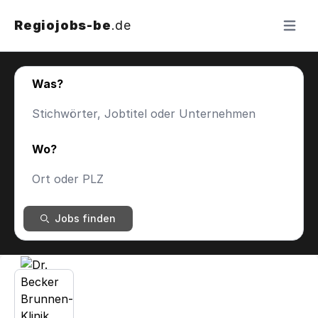
Regiojobs-be
.de
Menü ö
Was?
Wo?
Jobs finden