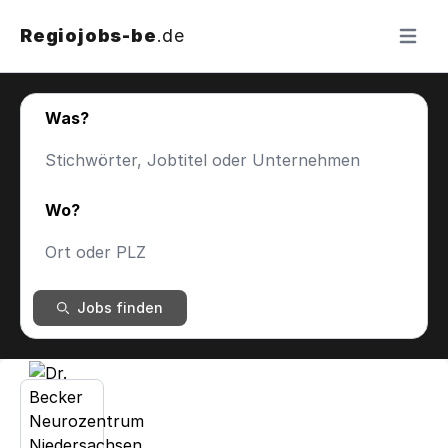
Regiojobs-be
.de
Menü ö
Was?
Wo?
Jobs finden