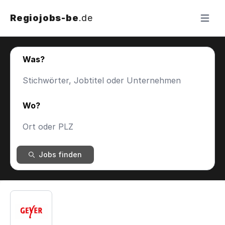
Regiojobs-be
.de
Menü ö
Was?
Wo?
Jobs finden