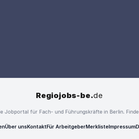
Regiojobs-be.
de
ale Jobportal für Fach- und Führungskräfte in Berlin. Find
en
Über uns
Kontakt
Für Arbeitgeber
Merkliste
Impressum
D