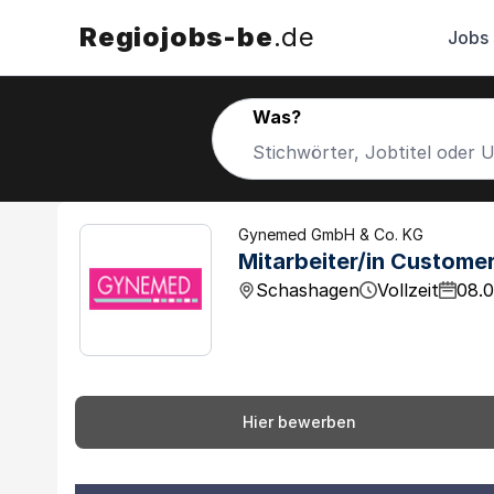
Regiojobs-be
.de
Jobs
Was?
Gynemed GmbH & Co. KG
Mitarbeiter/in Custome
Schashagen
Vollzeit
08.0
Hier bewerben