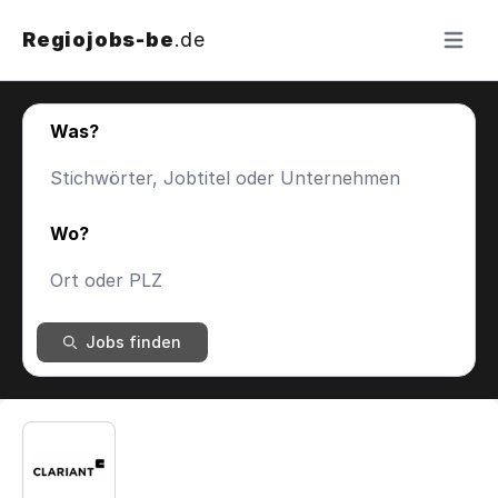
Regiojobs-be
.de
Menü ö
Was?
Wo?
Jobs finden