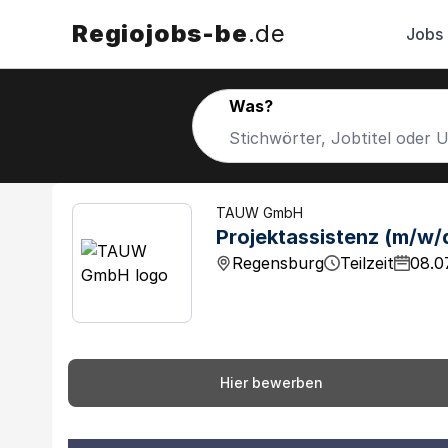
Regiojobs-be
.de
Jobs
Was?
TAUW GmbH
Projektassistenz (m/w
Regensburg
Teilzeit
08.0
Hier bewerben