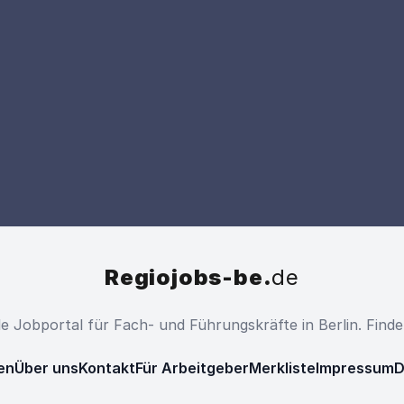
Regiojobs-be.
de
ale Jobportal für Fach- und Führungskräfte in Berlin. Find
en
Über uns
Kontakt
Für Arbeitgeber
Merkliste
Impressum
D