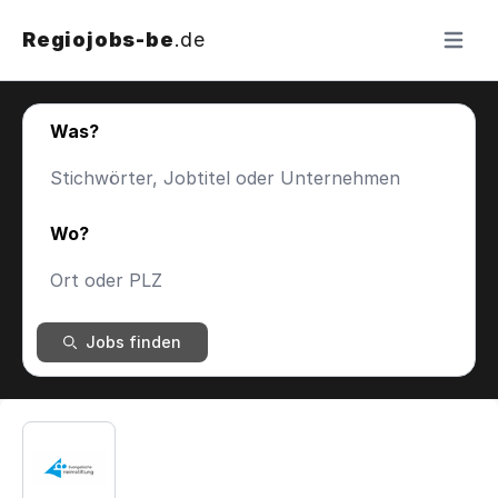
Regiojobs-be
.de
Menü ö
Was?
Wo?
Jobs finden