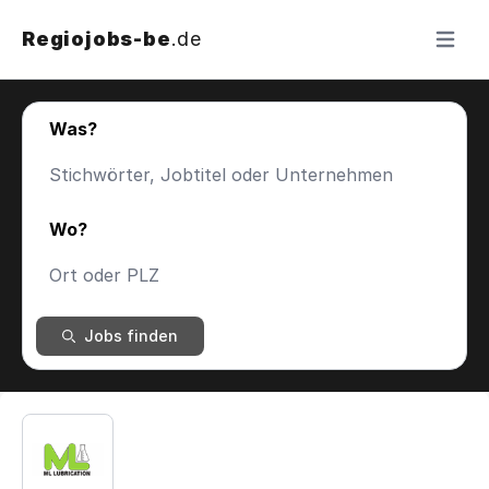
Regiojobs-be
.de
Menü ö
Was?
Wo?
Jobs finden