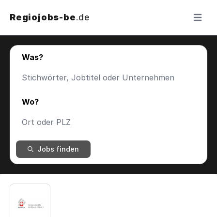
Regiojobs-be
.de
Menü ö
Was?
Wo?
Jobs finden