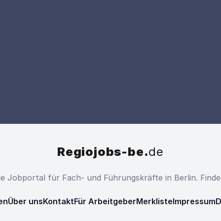
Regiojobs-be.
de
ale Jobportal für Fach- und Führungskräfte in Berlin. Find
en
Über uns
Kontakt
Für Arbeitgeber
Merkliste
Impressum
D