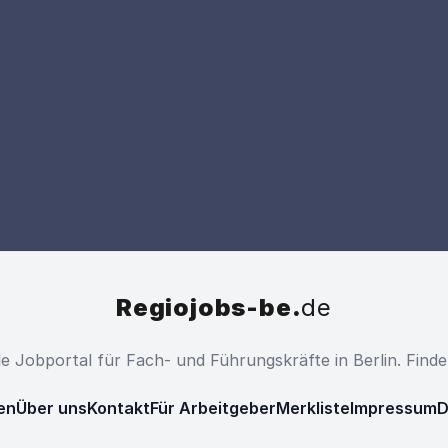
Regiojobs-be.
de
ale Jobportal für Fach- und Führungskräfte in Berlin. Find
en
Über uns
Kontakt
Für Arbeitgeber
Merkliste
Impressum
D