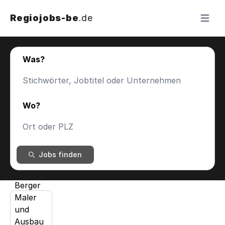
Regiojobs-be
.de
Menü ö
Was?
Wo?
Jobs finden