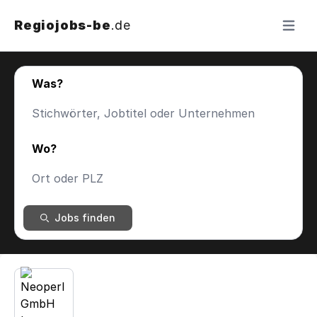
Regiojobs-be
.de
Menü ö
Was?
Wo?
Jobs finden