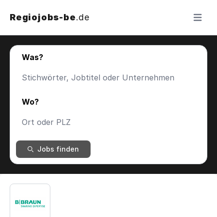
Regiojobs-be
.de
Menü ö
Was?
Wo?
Jobs finden