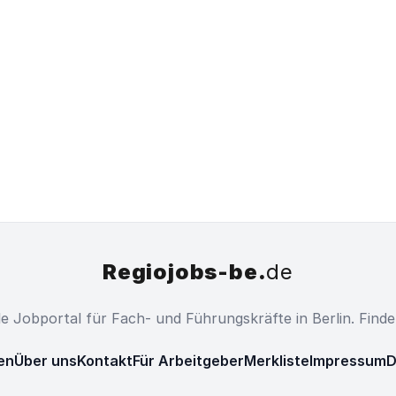
Regiojobs-be.
de
ale Jobportal für Fach- und Führungskräfte in Berlin. Find
en
Über uns
Kontakt
Für Arbeitgeber
Merkliste
Impressum
D