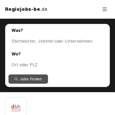
Regiojobs-be
.de
Menü ö
Was?
Wo?
Jobs finden