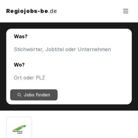
Regiojobs-be
.de
Menü ö
Was?
Wo?
Jobs finden