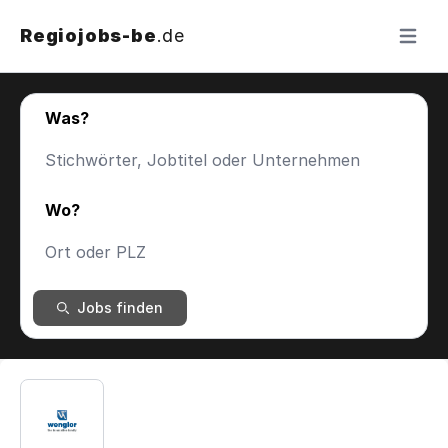
Regiojobs-be
.de
Menü ö
Was?
Wo?
Jobs finden