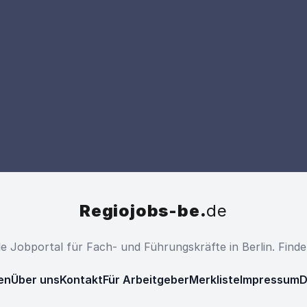
Regiojobs-be.
de
ale Jobportal für Fach- und Führungskräfte in Berlin. Find
en
Über uns
Kontakt
Für Arbeitgeber
Merkliste
Impressum
D